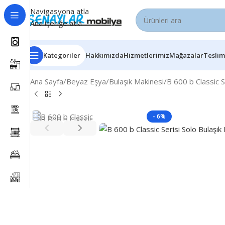
Navigasyona atla
Ana içeriğe atla
Kategoriler
Hakkımızda
Hizmetlerimiz
Mağazalar
Teslim
Ana Sayfa
Beyaz Eşya
Bulaşık Makinesi
B 600 b Classic S
- 6%