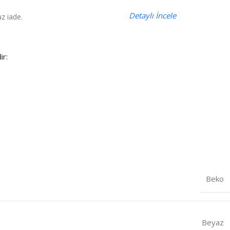
Detaylı İncele
z iade.
ir:
Beko
Beyaz