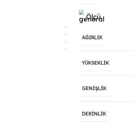
Ölçü
AĞIRLIK
YÜKSEKLIK
GENIŞLIK
DERINLIK