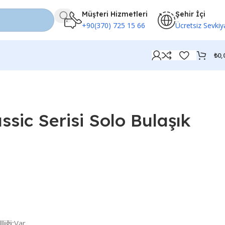
Müşteri Hizmetleri
Şehir İçi
+90(370) 725 15 66
Ücretsiz Sevkiy
₺
0,
ssic Serisi Solo Bulaşık
iği:
Var