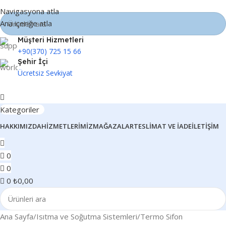
Navigasyona atla
Ana içeriğe atla
Müşteri Hizmetleri
+90(370) 725 15 66
Şehir İçi
Ücretsiz Sevkiyat
Kategoriler
HAKKIMIZDA
HIZMETLERIMIZ
MAĞAZALAR
TESLIMAT VE İADE
İLETIŞIM
0
0
0
₺
0,00
Ana Sayfa
Isıtma ve Soğutma Sistemleri
Termo Sifon