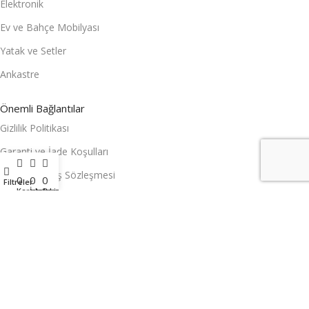
Elektronik
Ev ve Bahçe Mobilyası
Yatak ve Setler
Ankastre
Önemli Bağlantılar
Gizlilik Politikası
Garanti ve İade Koşulları
Mesafeli Satış Sözleşmesi
0
0
0
Filtreler
Karşılaştırma
İstek Listesi
Sepet
Hesabım
Sayfalar
Hakkımızda
Blog
İletişim