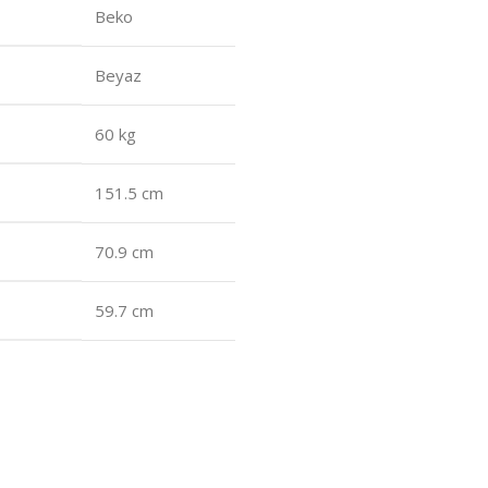
Beko
Beyaz
60 kg
151.5 cm
70.9 cm
59.7 cm