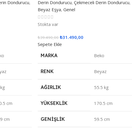
erin Dondurucu
,
Derin Dondurucu
,
Çekmeceli Derin Dondurucu
,
Beyaz Eşya
,
Genel
Stokta var
₺
31.490,00
₺
39.490,00
Sepete Ekle
ko
MARKA
Beko
yaz
RENK
Beyaz
 kg
AĞIRLIK
55.5 kg
0.5 cm
YÜKSEKLIK
170.5 cm
.9 cm
GENIŞLIK
59.5 cm