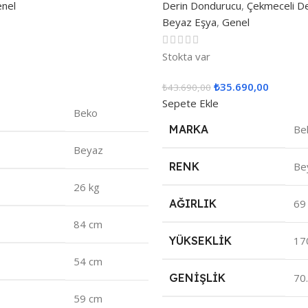
nel
Derin Dondurucu
,
Çekmeceli D
Beyaz Eşya
,
Genel
Stokta var
₺
35.690,00
₺
43.690,00
Sepete Ekle
Beko
MARKA
Be
Beyaz
RENK
Be
26 kg
AĞIRLIK
69
84 cm
YÜKSEKLIK
17
54 cm
GENIŞLIK
70
59 cm