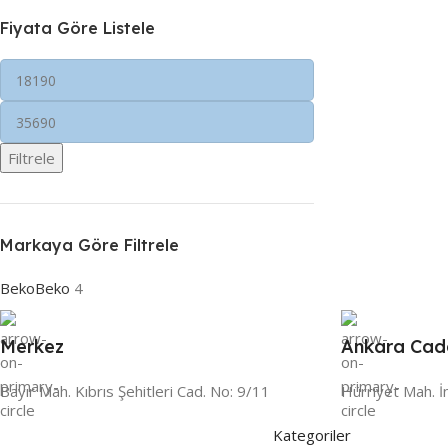
Fiyata Göre Listele
Filtrele
Markaya Göre Filtrele
Beko
Beko
4
Merkez
Ankara Cad
Bayır Mah. Kıbrıs Şehitleri Cad. No: 9/11
Hürriyet Mah. İ
Kategoriler