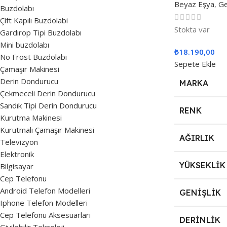
Beyaz Eşya
,
Ge
Buzdolabı
Çift Kapılı Buzdolabi
Stokta var
Gardırop Tipi Buzdolabı
Mini buzdolabı
₺
18.190,00
No Frost Buzdolabı
Sepete Ekle
Çamaşır Makinesi
Derin Dondurucu
MARKA
Çekmeceli Derin Dondurucu
Sandık Tipi Derin Dondurucu
RENK
Kurutma Makinesi
Kurutmalı Çamaşır Makinesi
AĞIRLIK
Televizyon
Elektronik
YÜKSEKLIK
Bilgisayar
Cep Telefonu
Android Telefon Modelleri
GENIŞLIK
Iphone Telefon Modelleri
Cep Telefonu Aksesuarları
DERINLIK