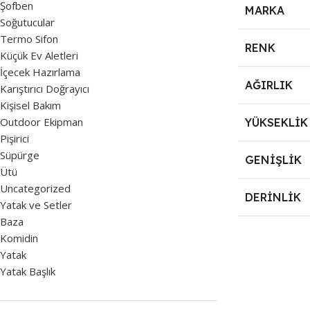
Şofben
MARKA
Soğutucular
Termo Sifon
RENK
Küçük Ev Aletleri
İçecek Hazırlama
AĞIRLIK
Karıştırıcı Doğrayıcı
Kişisel Bakım
Outdoor Ekipman
YÜKSEKLIK
Pişirici
Süpürge
GENIŞLIK
Ütü
Uncategorized
DERINLIK
Yatak ve Setler
Baza
Komidin
Yatak
Yatak Başlık