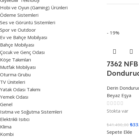
Giyilebilir Teknoloji
Hobi ve Oyun (Gaming) Ürünleri
Ödeme Sistemleri
Ses ve Görüntü Sistemleri
Spor ve Outdoor
- 19%
Ev ve Bahçe Mobilyası
Bahçe Mobilyası
Çocuk ve Genç Odası
Köşe Takımları
7362 NFB 
Mutfak Mobilyası
Donduru
Oturma Grubu
TV Üniteleri
Derin Donduru
Yatak Odası Takımı
Beyaz Eşya
Yemek Odası
Genel
Stokta var
Isıtma ve Soğutma Sistemleri
Elektrikli Isıtıcı
₺
33
₺
41.490,00
Klima
Sepete Ekle
Kombi