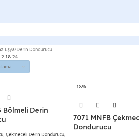
z Eşya
Derin Dondurucu
12
18
24
- 18%
 Bölmeli Derin
7071 MNFB Çekmece
cu
Dondurucu
cu
,
Çekmeceli Derin Dondurucu
,