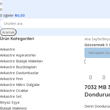
0
0
0
öğeler
₺
0,00
Aramak
Ürün Kategorileri
Ana Sayfa
Beya
Göstermek
9
Ankastre
Ankastre Aspiratörler
Ankastre Bulaşık Makinları
Ankastre Buzdolapları
Ankastre Davlumbazlar
Ankastre Fırın
Ankastre Mikro Dalgalar
7032 MB 3
Ankastre Ocaklar
Donduru
Ankastre Set
Beyaz Eşya
Derin Donduru
Bulaşık Makinesi