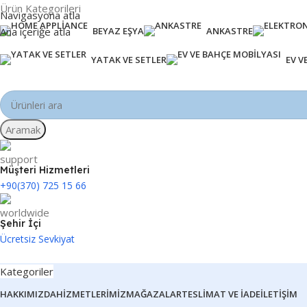
Ürün Kategorileri
Navigasyona atla
Ana içeriğe atla
BEYAZ EŞYA
ANKASTRE
YATAK VE SETLER
EV V
Aramak
Müşteri Hizmetleri
+90(370) 725 15 66
Şehir İçi
Ücretsiz Sevkiyat
Kategoriler
HAKKIMIZDA
HIZMETLERIMIZ
MAĞAZALAR
TESLIMAT VE İADE
İLETIŞIM