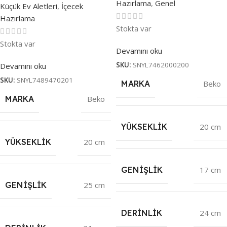
Hazırlama
,
Genel
Küçük Ev Aletleri
,
İçecek
Hazırlama
Stokta var
Stokta var
Devamını oku
SKU:
SNYL7462000200
Devamını oku
SKU:
SNYL7489470201
MARKA
Beko
MARKA
Beko
YÜKSEKLIK
20 cm
YÜKSEKLIK
20 cm
GENIŞLIK
17 cm
GENIŞLIK
25 cm
DERINLIK
24 cm