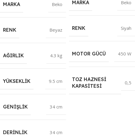
MARKA
Beko
MARKA
Beko
RENK
Siyah
RENK
Beyaz
MOTOR GÜCÜ
450 W
AĞIRLIK
4.3 kg
TOZ HAZNESI
YÜKSEKLIK
9.5 cm
0,5
KAPASITESI
GENIŞLIK
34 cm
DERINLIK
34 cm