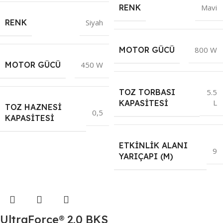
RENK
Mavi
RENK
Siyah
MOTOR GÜCÜ
800 W
MOTOR GÜCÜ
450 W
TOZ TORBASI
5.5
L
KAPASITESI
TOZ HAZNESI
0,5
KAPASITESI
ETKINLIK ALANI
9
YARIÇAPI (M)
UltraForce® 2.0 BKS