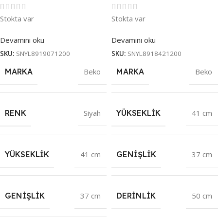
Stokta var
Stokta var
Devamını oku
Devamını oku
SKU:
SNYL8919071200
SKU:
SNYL8918421200
MARKA
Beko
MARKA
Beko
RENK
Siyah
YÜKSEKLIK
41 cm
YÜKSEKLIK
41 cm
GENIŞLIK
37 cm
GENIŞLIK
37 cm
DERINLIK
50 cm