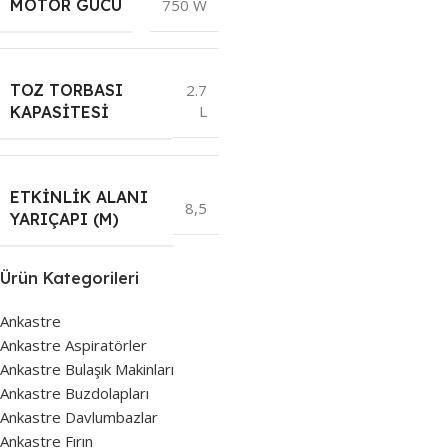
MOTOR GÜCÜ
750 W
TOZ TORBASI
2.7
L
KAPASITESI
ETKINLIK ALANI
8,5
YARIÇAPI (M)
Ürün Kategorileri
Ankastre
Ankastre Aspiratörler
Ankastre Bulaşık Makinları
Ankastre Buzdolapları
Ankastre Davlumbazlar
Ankastre Fırın